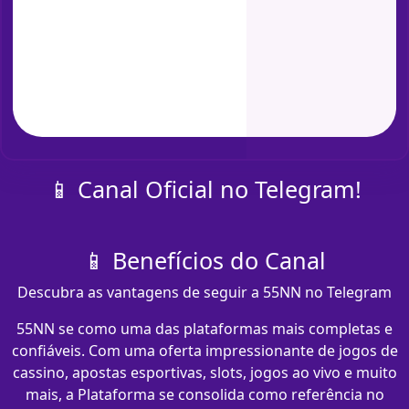
📱 Canal Oficial no Telegram!
📱 Benefícios do Canal
Descubra as vantagens de seguir a 55NN no Telegram
55NN se como uma das plataformas mais completas e
confiáveis. Com uma oferta impressionante de jogos de
cassino, apostas esportivas, slots, jogos ao vivo e muito
mais, a Plataforma se consolida como referência no