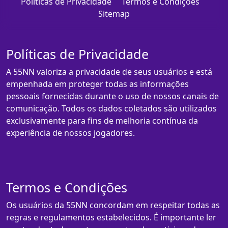
Políticas de Privacidade
Termos e Condições
Sitemap
Políticas de Privacidade
A 55NN valoriza a privacidade de seus usuários e está
empenhada em proteger todas as informações
pessoais fornecidas durante o uso de nossos canais de
comunicação. Todos os dados coletados são utilizados
exclusivamente para fins de melhoria contínua da
experiência de nossos jogadores.
Termos e Condições
Os usuários da 55NN concordam em respeitar todas as
regras e regulamentos estabelecidos. É importante ler