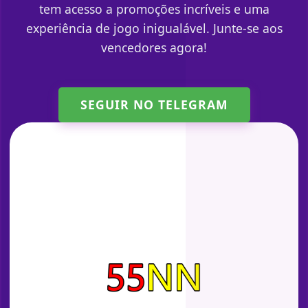
tem acesso a promoções incríveis e uma
experiência de jogo inigualável. Junte-se aos
vencedores agora!
SEGUIR NO TELEGRAM