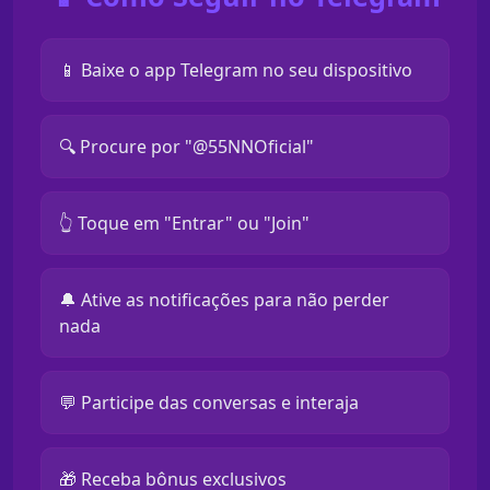
📱 Baixe o app Telegram no seu dispositivo
🔍 Procure por "@55NNOficial"
👆 Toque em "Entrar" ou "Join"
🔔 Ative as notificações para não perder
nada
💬 Participe das conversas e interaja
🎁 Receba bônus exclusivos