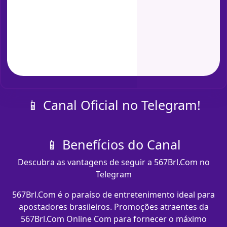
📱 Canal Oficial no Telegram!
📱 Benefícios do Canal
Descubra as vantagens de seguir a 567Brl.Com no
Telegram
567Brl.Com é o paraíso de entretenimento ideal para
apostadores brasileiros. Promoções atraentes da
567Brl.Com Online Com para fornecer o máximo