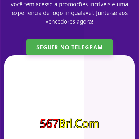
você tem acesso a promoções incríveis e uma
experiência de jogo inigualável. Junte-se aos
vencedores agora!
SEGUIR NO TELEGRAM