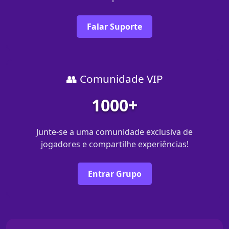
Falar Suporte
👥 Comunidade VIP
1000+
Junte-se a uma comunidade exclusiva de
jogadores e compartilhe experiências!
Entrar Grupo