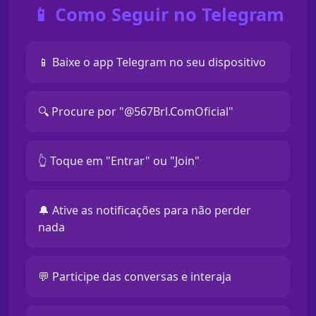
📱 Como Seguir no Telegram
📱 Baixe o app Telegram no seu dispositivo
🔍 Procure por "@567Brl.ComOficial"
👆 Toque em "Entrar" ou "Join"
🔔 Ative as notificações para não perder
nada
💬 Participe das conversas e interaja