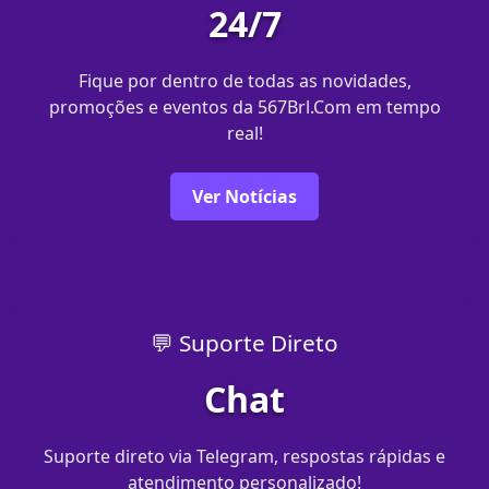
24/7
Fique por dentro de todas as novidades,
promoções e eventos da 567Brl.Com em tempo
real!
Ver Notícias
💬 Suporte Direto
Chat
Suporte direto via Telegram, respostas rápidas e
atendimento personalizado!