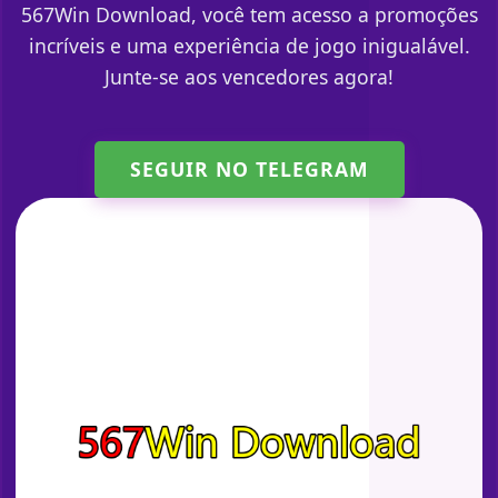
567Win Download, você tem acesso a promoções
incríveis e uma experiência de jogo inigualável.
Junte-se aos vencedores agora!
SEGUIR NO TELEGRAM