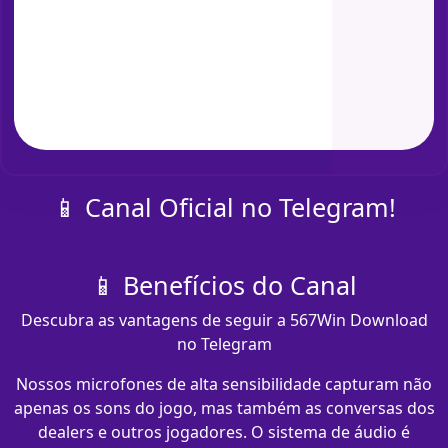
📱 Canal Oficial no Telegram!
📱 Benefícios do Canal
Descubra as vantagens de seguir a 567Win Download
no Telegram
Nossos microfones de alta sensibilidade capturam não
apenas os sons do jogo, mas também as conversas dos
dealers e outros jogadores. O sistema de áudio é