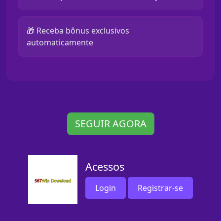
🎁 Receba bônus exclusivos
automaticamente
SEGUIR AGORA
Acessos
Login
Registrar-se