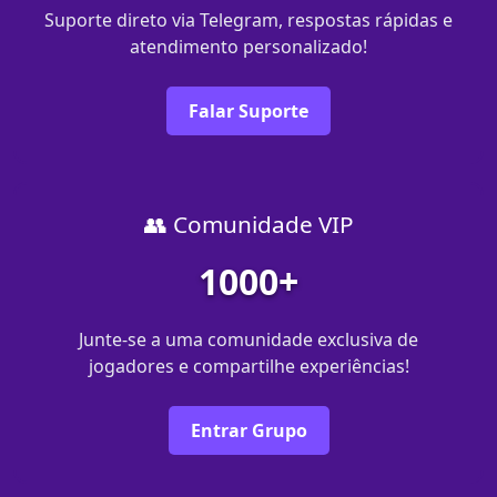
Suporte direto via Telegram, respostas rápidas e
atendimento personalizado!
Falar Suporte
👥 Comunidade VIP
1000+
Junte-se a uma comunidade exclusiva de
jogadores e compartilhe experiências!
Entrar Grupo