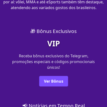
por aí: vôlei, MMA e até eSports também têm destaque,
atendendo aos variados gostos dos brasileiros.
🎁 Bônus Exclusivos
VIP
Receba bônus exclusivos do Telegram,
promoções especiais e códigos promocionais
únicos!
Ver Bônus
📢 Notícias em Tempo Real