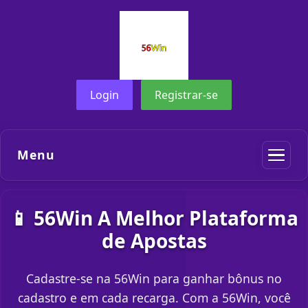
Login
Registrar-se
Menu
📱 56Win A Melhor Plataforma
de Apostas
Cadastre-se na 56Win para ganhar bônus no
cadastro e em cada recarga. Com a 56Win, você