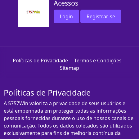
Acessos
Login
Registrar-se
Políticas de Privacidade
Termos e Condições
Sitemap
Políticas de Privacidade
A 5757Win valoriza a privacidade de seus usuários e
está empenhada em proteger todas as informações
pessoais fornecidas durante o uso de nossos canais de
comunicação. Todos os dados coletados são utilizados
exclusivamente para fins de melhoria contínua da