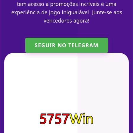
tem acesso a promoções incríveis e uma
experiência de jogo inigualável. Junte-se aos
vencedores agora!
SEGUIR NO TELEGRAM