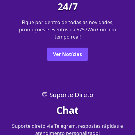
24/7
Fique por dentro de todas as novidades,
promoções e eventos da 5757Win.Com em
tempo real!
Ver Notícias
💬 Suporte Direto
Chat
Suporte direto via Telegram, respostas rápidas e
atendimento personalizado!