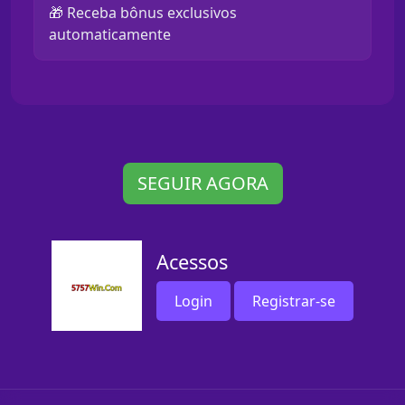
🎁 Receba bônus exclusivos
automaticamente
SEGUIR AGORA
Acessos
Login
Registrar-se