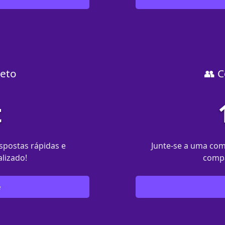
reto
👥 
t
espostas rápidas e
Junte-se a uma com
lizado!
compa
e