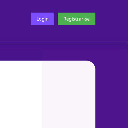
Login
Registrar-se