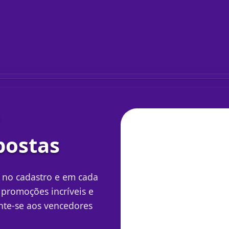
postas
 no cadastro e em cada
 promoções incríveis e
unte-se aos vencedores