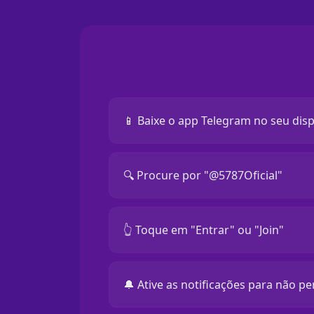
📱 Baixe o app Telegram no seu disp
🔍 Procure por "@5787Oficial"
👆 Toque em "Entrar" ou "Join"
🔔 Ative as notificações para não p