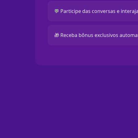
💬 Participe das conversas e interaj
🎁 Receba bônus exclusivos autom