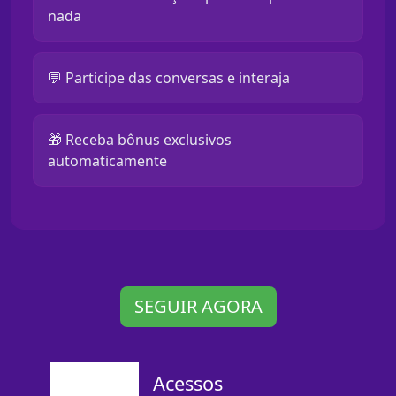
nada
💬 Participe das conversas e interaja
🎁 Receba bônus exclusivos
automaticamente
SEGUIR AGORA
Acessos