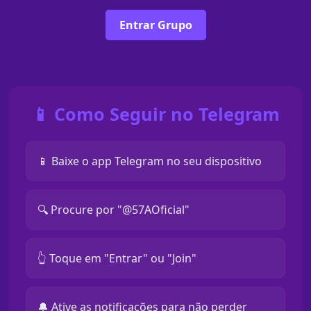
Entrar Grupo
📱 Como Seguir no Telegram
📱 Baixe o app Telegram no seu dispositivo
🔍 Procure por "@57AOficial"
👆 Toque em "Entrar" ou "Join"
🔔 Ative as notificações para não perder