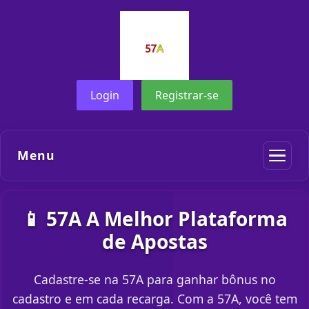
Login
Registrar-se
Menu
📱 57A A Melhor Plataforma
de Apostas
Cadastre-se na 57A para ganhar bônus no
cadastro e em cada recarga. Com a 57A, você tem