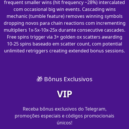
frequent smaller wins (hit frequency ~28%) intercalated
com occasional big win events. Cascading wins
mechanic (tumble feature) removes winning symbols
dropping novos para chain reactions com incrementing
multipliers 1x-5x-10x-25x durante consecutive cascades.
Free spins trigger via 3+ golden ox scatters awarding
10-25 spins baseado em scatter count, com potential
unlimited retriggers creating extended bonus sessions.
🎁 Bônus Exclusivos
VIP
Receba bônus exclusivos do Telegram,
promoções especiais e códigos promocionais
únicos!