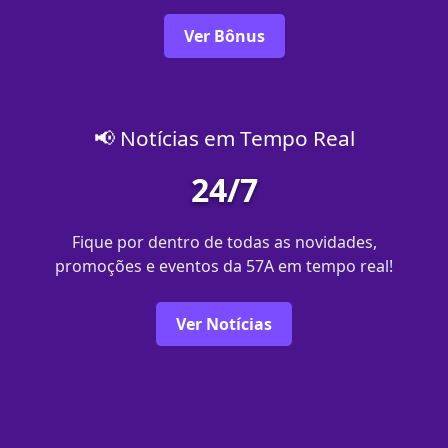
Ver Bônus
📢 Notícias em Tempo Real
24/7
Fique por dentro de todas as novidades,
promoções e eventos da 57A em tempo real!
Ver Notícias