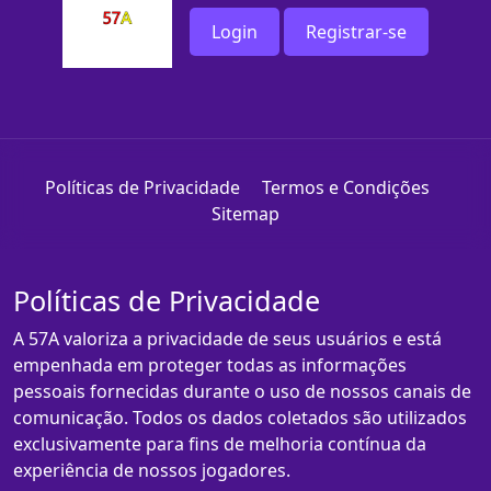
Login
Registrar-se
Políticas de Privacidade
Termos e Condições
Sitemap
Políticas de Privacidade
A 57A valoriza a privacidade de seus usuários e está
empenhada em proteger todas as informações
pessoais fornecidas durante o uso de nossos canais de
comunicação. Todos os dados coletados são utilizados
exclusivamente para fins de melhoria contínua da
experiência de nossos jogadores.