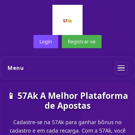
Login
Registrar-se
Menu
📱 57Ak A Melhor Plataforma
de Apostas
Cadastre-se na 57Ak para ganhar bônus no
cadastro e em cada recarga. Com a 57Ak, você