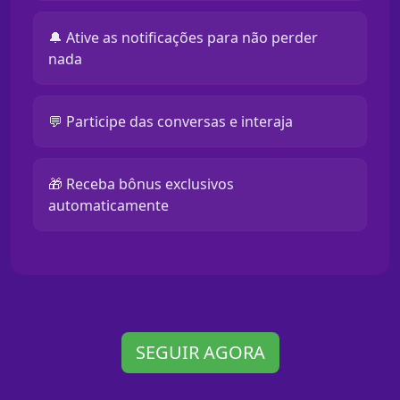
🔔 Ative as notificações para não perder
nada
💬 Participe das conversas e interaja
🎁 Receba bônus exclusivos
automaticamente
SEGUIR AGORA