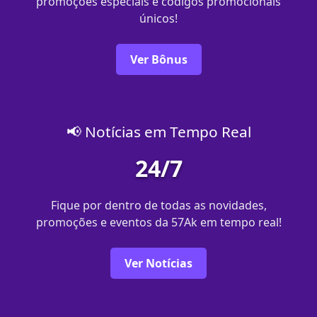
promoções especiais e códigos promocionais
únicos!
Ver Bônus
📢 Notícias em Tempo Real
24/7
Fique por dentro de todas as novidades,
promoções e eventos da 57Ak em tempo real!
Ver Notícias