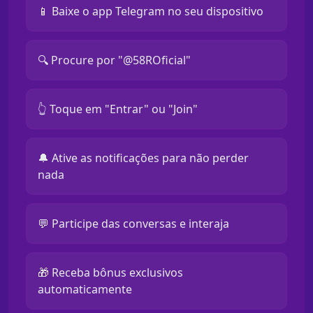
📱 Baixe o app Telegram no seu dispositivo
🔍 Procure por "@58ROficial"
👆 Toque em "Entrar" ou "Join"
🔔 Ative as notificações para não perder
nada
💬 Participe das conversas e interaja
🎁 Receba bônus exclusivos
automaticamente