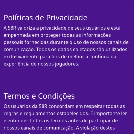
Políticas de Privacidade
A 58R valoriza a privacidade de seus usuários e está
empenhada em proteger todas as informações
pessoais fornecidas durante o uso de nossos canais de
comunicação. Todos os dados coletados são utilizados
exclusivamente para fins de melhoria contínua da
experiência de nossos jogadores.
Termos e Condições
Os usuários da 58R concordam em respeitar todas as
regras e regulamentos estabelecidos. É importante ler
e entender todos os termos antes de participar de
nossos canais de comunicação. A violação destes