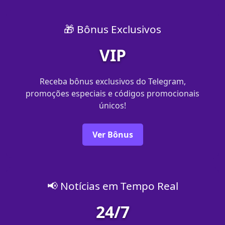
🎁 Bônus Exclusivos
VIP
Receba bônus exclusivos do Telegram,
promoções especiais e códigos promocionais
únicos!
Ver Bônus
📢 Notícias em Tempo Real
24/7