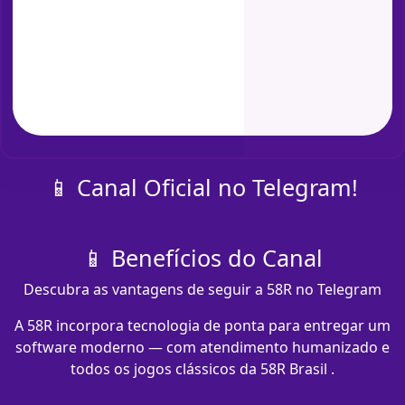
📱 Canal Oficial no Telegram!
📱 Benefícios do Canal
Descubra as vantagens de seguir a 58R no Telegram
A 58R incorpora tecnologia de ponta para entregar um
software moderno — com atendimento humanizado e
todos os jogos clássicos da 58R Brasil .