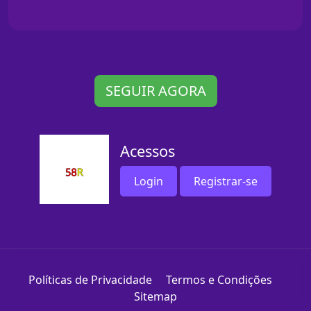
SEGUIR AGORA
Acessos
Login
Registrar-se
Políticas de Privacidade
Termos e Condições
Sitemap