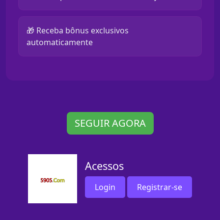
🎁 Receba bônus exclusivos
automaticamente
SEGUIR AGORA
Acessos
Login
Registrar-se