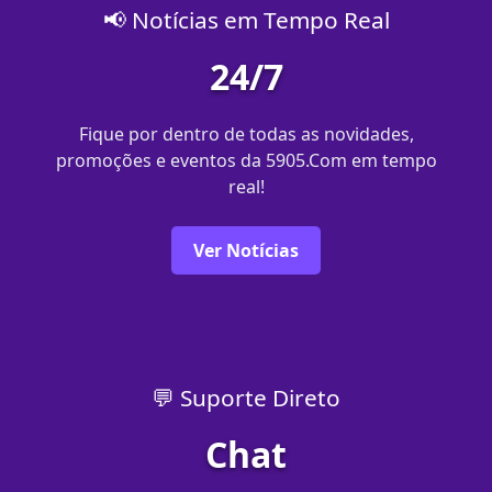
📢 Notícias em Tempo Real
24/7
Fique por dentro de todas as novidades,
promoções e eventos da 5905.Com em tempo
real!
Ver Notícias
💬 Suporte Direto
Chat