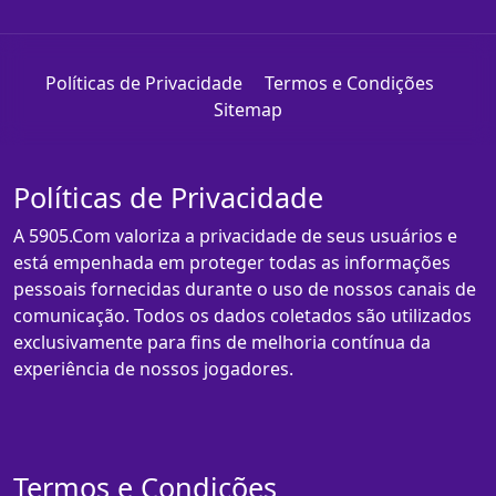
Políticas de Privacidade
Termos e Condições
Sitemap
Políticas de Privacidade
A 5905.Com valoriza a privacidade de seus usuários e
está empenhada em proteger todas as informações
pessoais fornecidas durante o uso de nossos canais de
comunicação. Todos os dados coletados são utilizados
exclusivamente para fins de melhoria contínua da
experiência de nossos jogadores.
Termos e Condições