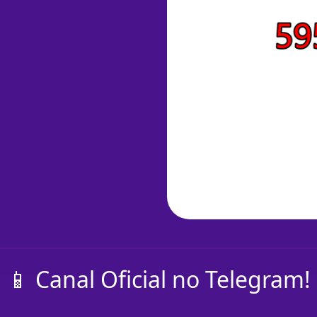
📱 Canal Oficial no Telegram!