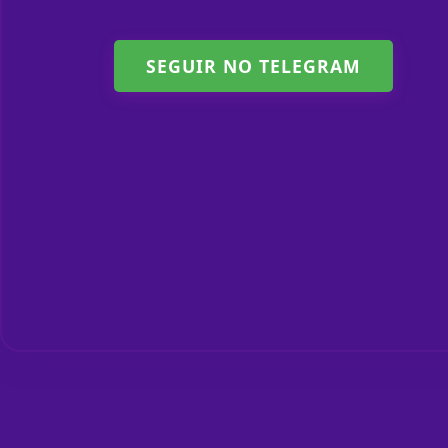
SEGUIR NO TELEGRAM