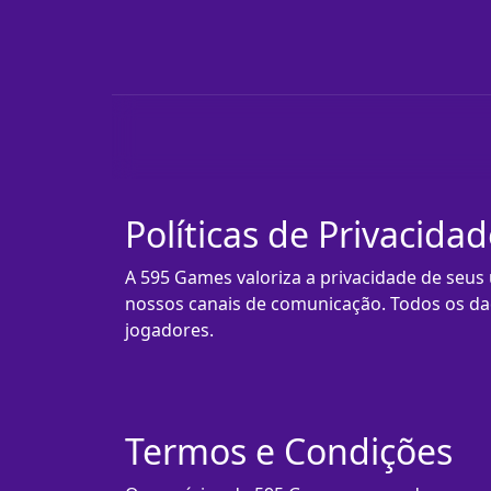
Políticas de Privacida
A 595 Games valoriza a privacidade de seu
nossos canais de comunicação. Todos os dad
jogadores.
Termos e Condições