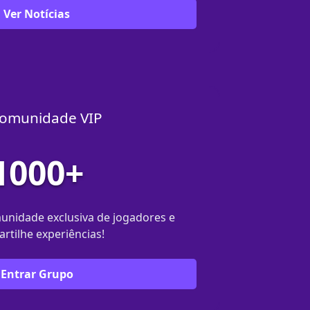
Ver Notícias
Comunidade VIP
1000+
unidade exclusiva de jogadores e
rtilhe experiências!
Entrar Grupo