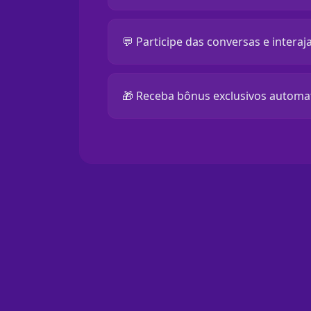
💬 Participe das conversas e interaj
🎁 Receba bônus exclusivos autom