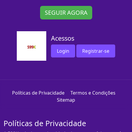
SEGUIR AGORA
Acessos
Login
Registrar-se
Políticas de Privacidade
Termos e Condições
Sitemap
Políticas de Privacidade