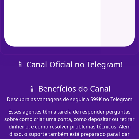
📱 Canal Oficial no Telegram!
📱 Benefícios do Canal
Descubra as vantagens de seguir a 599K no Telegram
Esses agentes têm a tarefa de responder perguntas
sobre como criar uma conta, como depositar ou retirar
dinheiro, e como resolver problemas técnicos. Além
disso, o suporte também está preparado para lidar