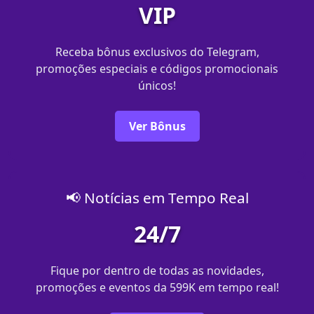
VIP
Receba bônus exclusivos do Telegram,
promoções especiais e códigos promocionais
únicos!
Ver Bônus
📢 Notícias em Tempo Real
24/7
Fique por dentro de todas as novidades,
promoções e eventos da 599K em tempo real!