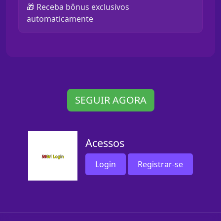
🎁 Receba bônus exclusivos
automaticamente
SEGUIR AGORA
Acessos
Login
Registrar-se