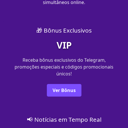
simultâneos online.
🎁 Bônus Exclusivos
VIP
Receba bônus exclusivos do Telegram,
promoções especiais e códigos promocionais
únicos!
Ver Bônus
📢 Notícias em Tempo Real