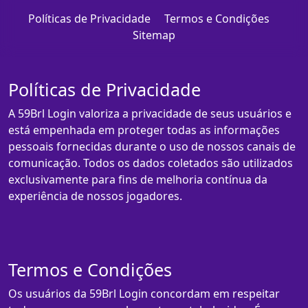
Políticas de Privacidade
Termos e Condições
Sitemap
Políticas de Privacidade
A 59Brl Login valoriza a privacidade de seus usuários e
está empenhada em proteger todas as informações
pessoais fornecidas durante o uso de nossos canais de
comunicação. Todos os dados coletados são utilizados
exclusivamente para fins de melhoria contínua da
experiência de nossos jogadores.
Termos e Condições
Os usuários da 59Brl Login concordam em respeitar