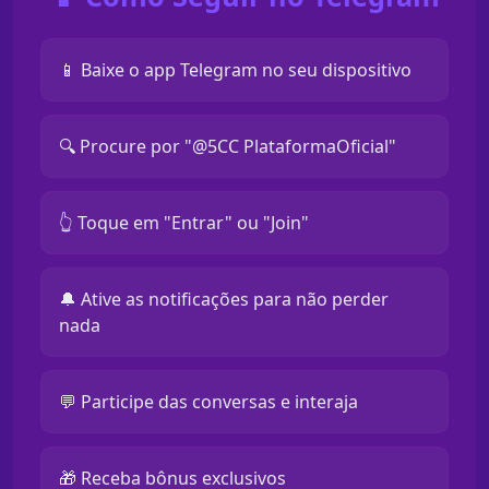
📱 Baixe o app Telegram no seu dispositivo
🔍 Procure por "@5CC PlataformaOficial"
👆 Toque em "Entrar" ou "Join"
🔔 Ative as notificações para não perder
nada
💬 Participe das conversas e interaja
🎁 Receba bônus exclusivos