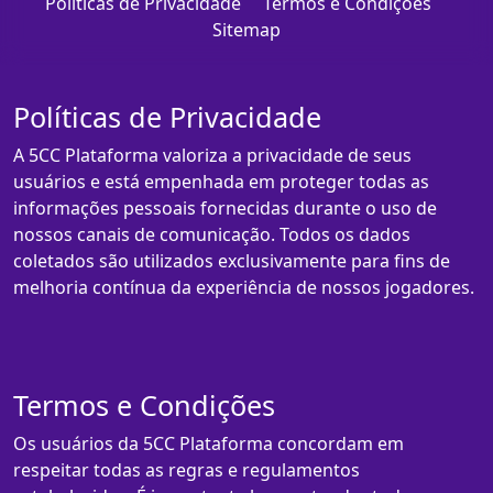
Políticas de Privacidade
Termos e Condições
Sitemap
Políticas de Privacidade
A 5CC Plataforma valoriza a privacidade de seus
usuários e está empenhada em proteger todas as
informações pessoais fornecidas durante o uso de
nossos canais de comunicação. Todos os dados
coletados são utilizados exclusivamente para fins de
melhoria contínua da experiência de nossos jogadores.
Termos e Condições
Os usuários da 5CC Plataforma concordam em
respeitar todas as regras e regulamentos