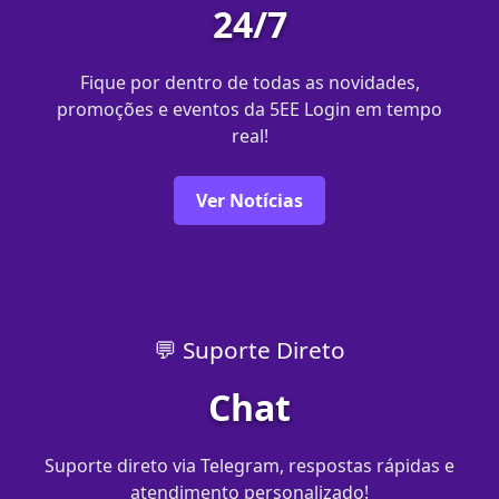
24/7
Fique por dentro de todas as novidades,
promoções e eventos da 5EE Login em tempo
real!
Ver Notícias
💬 Suporte Direto
Chat
Suporte direto via Telegram, respostas rápidas e
atendimento personalizado!