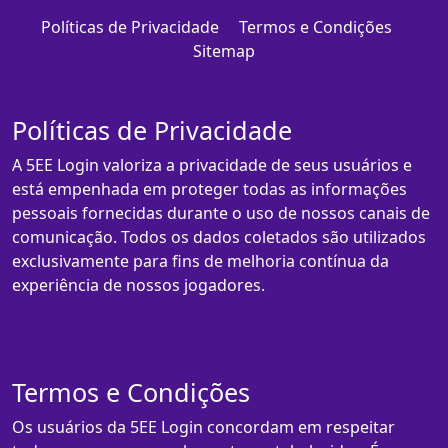
Políticas de Privacidade
Termos e Condições
Sitemap
Políticas de Privacidade
A 5EE Login valoriza a privacidade de seus usuários e
está empenhada em proteger todas as informações
pessoais fornecidas durante o uso de nossos canais de
comunicação. Todos os dados coletados são utilizados
exclusivamente para fins de melhoria contínua da
experiência de nossos jogadores.
Termos e Condições
Os usuários da 5EE Login concordam em respeitar