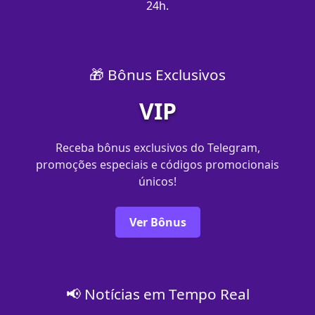
24h.
🎁 Bônus Exclusivos
VIP
Receba bônus exclusivos do Telegram,
promoções especiais e códigos promocionais
únicos!
Ver Bônus
📢 Notícias em Tempo Real