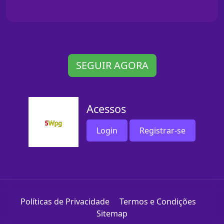
SEGUIR AGORA
Acessos
Login
Registrar-se
Políticas de Privacidade
Termos e Condições
Sitemap