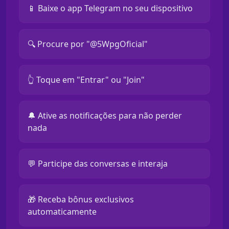
📱 Baixe o app Telegram no seu dispositivo
🔍 Procure por "@5WpgOficial"
👆 Toque em "Entrar" ou "Join"
🔔 Ative as notificações para não perder
nada
💬 Participe das conversas e interaja
🎁 Receba bônus exclusivos
automaticamente