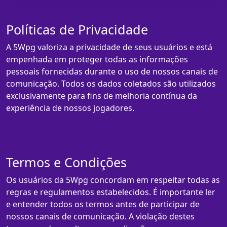
Políticas de Privacidade
A 5Wpg valoriza a privacidade de seus usuários e está
empenhada em proteger todas as informações
pessoais fornecidas durante o uso de nossos canais de
comunicação. Todos os dados coletados são utilizados
exclusivamente para fins de melhoria contínua da
experiência de nossos jogadores.
Termos e Condições
Os usuários da 5Wpg concordam em respeitar todas as
regras e regulamentos estabelecidos. É importante ler
e entender todos os termos antes de participar de
nossos canais de comunicação. A violação destes