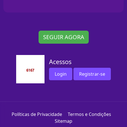
SEGUIR AGORA
Acessos
Login
Registrar-se
Políticas de Privacidade
Termos e Condições
Sitemap