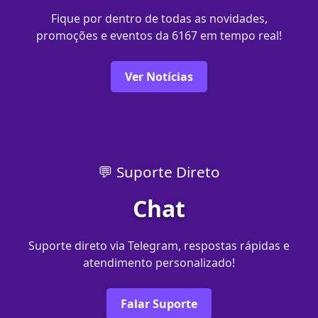
Fique por dentro de todas as novidades,
promoções e eventos da 6167 em tempo real!
Ver Notícias
💬 Suporte Direto
Chat
Suporte direto via Telegram, respostas rápidas e
atendimento personalizado!
Falar Suporte