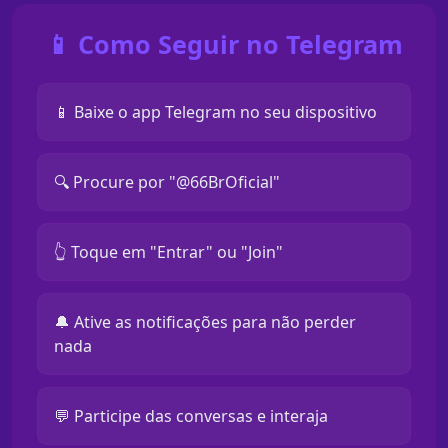
📱 Como Seguir no Telegram
📱 Baixe o app Telegram no seu dispositivo
🔍 Procure por "@66BrOficial"
👆 Toque em "Entrar" ou "Join"
🔔 Ative as notificações para não perder
nada
💬 Participe das conversas e interaja