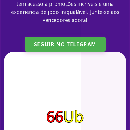
tem acesso a promoções incríveis e uma
experiência de jogo inigualável. Junte-se aos
vencedores agora!
SEGUIR NO TELEGRAM