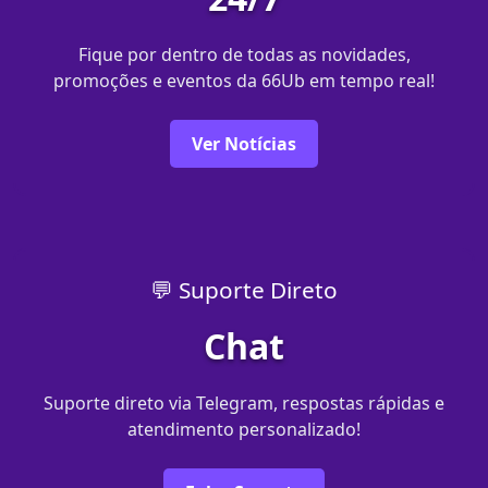
Fique por dentro de todas as novidades,
promoções e eventos da 66Ub em tempo real!
Ver Notícias
💬 Suporte Direto
Chat
Suporte direto via Telegram, respostas rápidas e
atendimento personalizado!