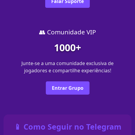
Falar Suporte
👥 Comunidade VIP
1000+
Junte-se a uma comunidade exclusiva de
jogadores e compartilhe experiências!
Entrar Grupo
📱 Como Seguir no Telegram