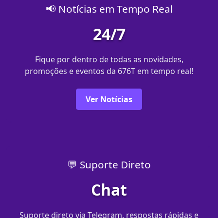
📢 Notícias em Tempo Real
24/7
Fique por dentro de todas as novidades,
promoções e eventos da 676T em tempo real!
Ver Notícias
💬 Suporte Direto
Chat
Suporte direto via Telegram, respostas rápidas e