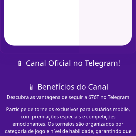
📱 Canal Oficial no Telegram!
📱 Benefícios do Canal
Descubra as vantagens de seguir a 676T no Telegram
Participe de torneios exclusivos para usuários mobile,
com premiações especiais e competições
emocionantes. Os torneios são organizados por
categoria de jogo e nível de habilidade, garantindo que