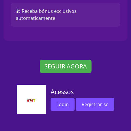
🎁 Receba bônus exclusivos
automaticamente
SEGUIR AGORA
Acessos
Login
Registrar-se