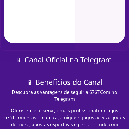
📱 Canal Oficial no Telegram!
📱 Benefícios do Canal
Descubra as vantagens de seguir a 676T.Com no
Telegram
Oferecemos o serviço mais profissional em jogos
676T.Com Brasil , com caça-níqueis, jogos ao vivo, jogos
de mesa, apostas esportivas e pesca — tudo com