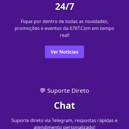
24/7
Fique por dentro de todas as novidades,
promoções e eventos da 676T.Com em tempo
real!
Ver Notícias
💬 Suporte Direto
Chat
Suporte direto via Telegram, respostas rápidas e
atendimento personalizado!