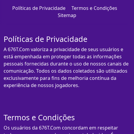
Políticas de Privacidade
Termos e Condições
Sitemap
Políticas de Privacidade
A 676T.Com valoriza a privacidade de seus usuários e
está empenhada em proteger todas as informações
pessoais fornecidas durante o uso de nossos canais de
comunicação. Todos os dados coletados são utilizados
exclusivamente para fins de melhoria contínua da
experiência de nossos jogadores.
Termos e Condições
Os usuários da 676T.Com concordam em respeitar