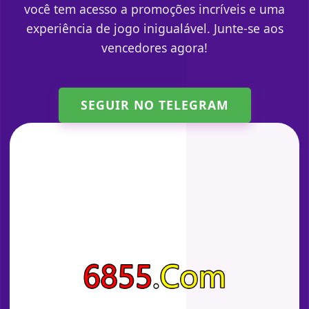
você tem acesso a promoções incríveis e uma
experiência de jogo inigualável. Junte-se aos
vencedores agora!
SEGUIR NO TELEGRAM