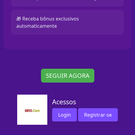
🎁 Receba bônus exclusivos
automaticamente
SEGUIR AGORA
Acessos
Login
Registrar-se