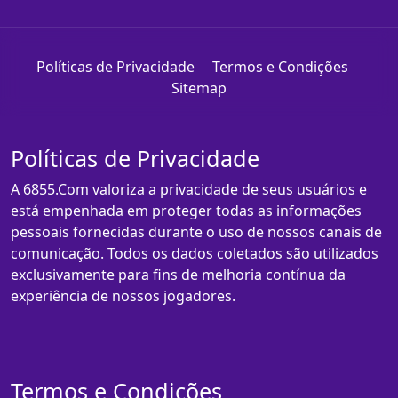
Políticas de Privacidade
Termos e Condições
Sitemap
Políticas de Privacidade
A 6855.Com valoriza a privacidade de seus usuários e
está empenhada em proteger todas as informações
pessoais fornecidas durante o uso de nossos canais de
comunicação. Todos os dados coletados são utilizados
exclusivamente para fins de melhoria contínua da
experiência de nossos jogadores.
Termos e Condições