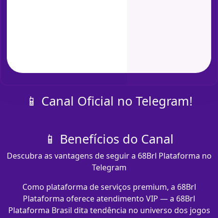
📱 Canal Oficial no Telegram!
📱 Benefícios do Canal
Descubra as vantagens de seguir a 68Brl Plataforma no
Telegram
Como plataforma de serviços premium, a 68Brl
Plataforma oferece atendimento VIP — a 68Brl
Plataforma Brasil dita tendência no universo dos jogos