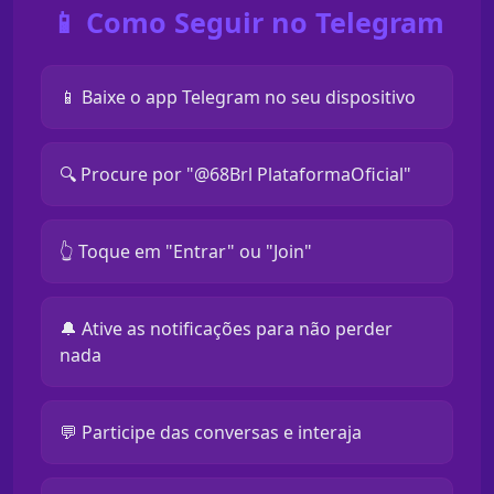
📱 Como Seguir no Telegram
📱 Baixe o app Telegram no seu dispositivo
🔍 Procure por "@68Brl PlataformaOficial"
👆 Toque em "Entrar" ou "Join"
🔔 Ative as notificações para não perder
nada
💬 Participe das conversas e interaja