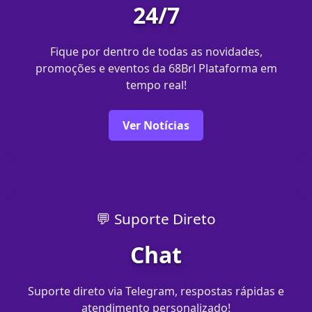
24/7
Fique por dentro de todas as novidades,
promoções e eventos da 68Brl Plataforma em
tempo real!
Ver Notícias
💬 Suporte Direto
Chat
Suporte direto via Telegram, respostas rápidas e
atendimento personalizado!