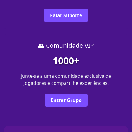
Falar Suporte
👥 Comunidade VIP
1000+
Junte-se a uma comunidade exclusiva de
jogadores e compartilhe experiências!
Entrar Grupo