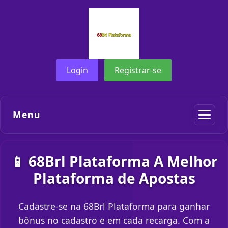
Login
Registrar-se
Menu
📱 68Brl Plataforma A Melhor
Plataforma de Apostas
Cadastre-se na 68Brl Plataforma para ganhar
bônus no cadastro e em cada recarga. Com a