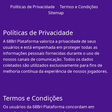
Políticas de Privacidade
Termos e Condições
Sitemap
Políticas de Privacidade
A 68Brl Plataforma valoriza a privacidade de seus
usuários e está empenhada em proteger todas as
informações pessoais fornecidas durante o uso de
nossos canais de comunicação. Todos os dados
coletados são utilizados exclusivamente para fins de
melhoria contínua da experiência de nossos jogadores.
Termos e Condições
Os usuários da 68Brl Plataforma concordam em