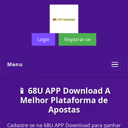
Login
Registrar-se
Menu
📱 68U APP Download A
Melhor Plataforma de
Apostas
Cadastre-se na 68U APP Download para ganhar