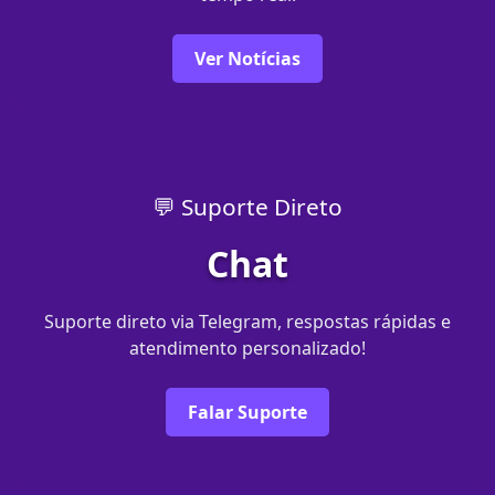
Ver Notícias
💬 Suporte Direto
Chat
Suporte direto via Telegram, respostas rápidas e
atendimento personalizado!
Falar Suporte