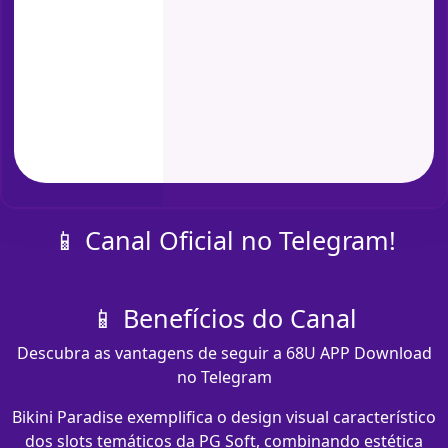
📱 Canal Oficial no Telegram!
📱 Benefícios do Canal
Descubra as vantagens de seguir a 68U APP Download
no Telegram
Bikini Paradise exemplifica o design visual característico
dos slots temáticos da PG Soft, combinando estética