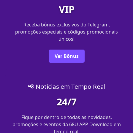
VIP
Receba bônus exclusivos do Telegram,
promoções especiais e códigos promocionais
únicos!
Ver Bônus
📢 Notícias em Tempo Real
24/7
Fique por dentro de todas as novidades,
promoções e eventos da 68U APP Download em
tempo real!