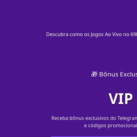
Descubra como os Jogos Ao Vivo no 69F
🎁 Bônus Exclu
VIP
Receba bônus exclusivos do Telegra
e códigos promocionai