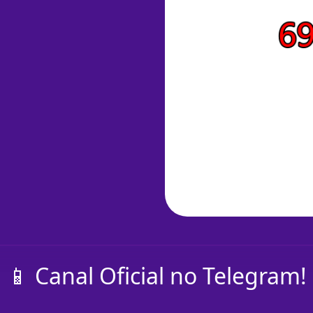
📱 Canal Oficial no Telegram!