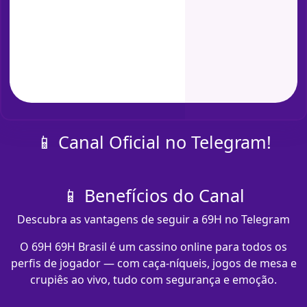
📱 Canal Oficial no Telegram!
📱 Benefícios do Canal
Descubra as vantagens de seguir a 69H no Telegram
O 69H 69H Brasil é um cassino online para todos os
perfis de jogador — com caça-níqueis, jogos de mesa e
crupiês ao vivo, tudo com segurança e emoção.