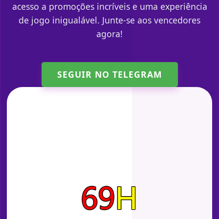
acesso a promoções incríveis e uma experiência
de jogo inigualável. Junte-se aos vencedores
agora!
SEGUIR NO TELEGRAM