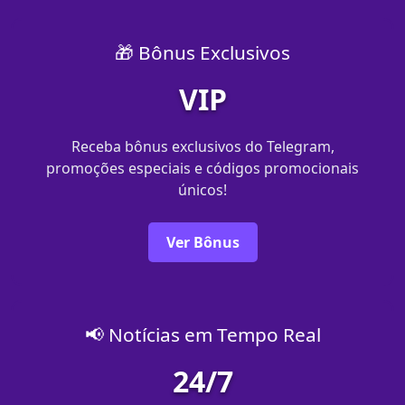
🎁 Bônus Exclusivos
VIP
Receba bônus exclusivos do Telegram,
promoções especiais e códigos promocionais
únicos!
Ver Bônus
📢 Notícias em Tempo Real
24/7