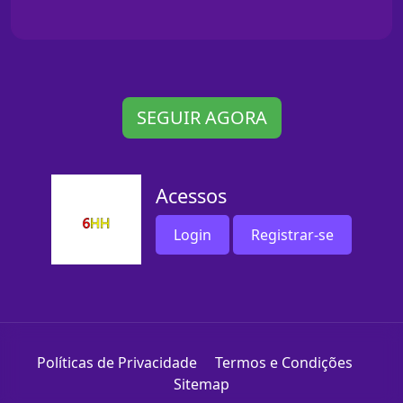
SEGUIR AGORA
Acessos
Login
Registrar-se
Políticas de Privacidade
Termos e Condições
Sitemap