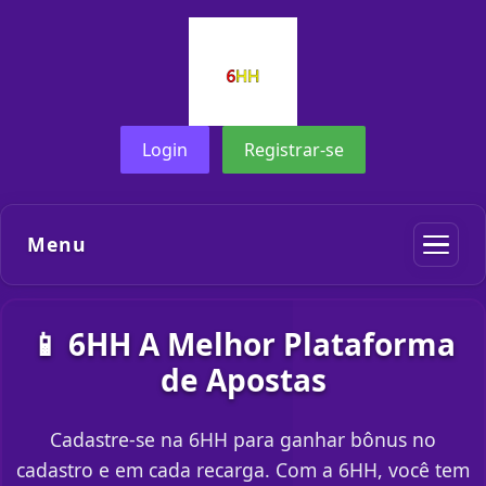
Login
Registrar-se
Menu
📱 6HH A Melhor Plataforma
de Apostas
Cadastre-se na 6HH para ganhar bônus no
cadastro e em cada recarga. Com a 6HH, você tem