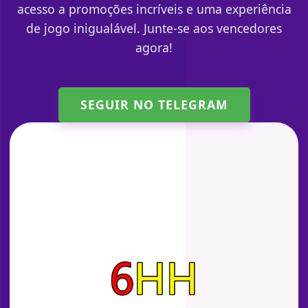
acesso a promoções incríveis e uma experiência
de jogo inigualável. Junte-se aos vencedores
agora!
SEGUIR NO TELEGRAM