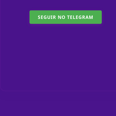
SEGUIR NO TELEGRAM