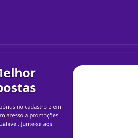
Melhor
postas
bônus no cadastro e em
em acesso a promoções
ualável. Junte-se aos