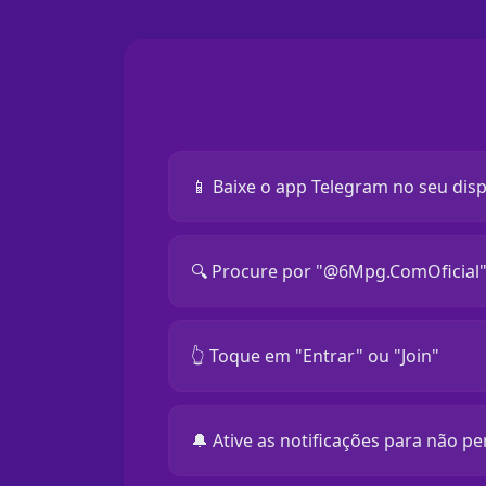
📱 Baixe o app Telegram no seu disp
🔍 Procure por "@6Mpg.ComOficial
👆 Toque em "Entrar" ou "Join"
🔔 Ative as notificações para não p