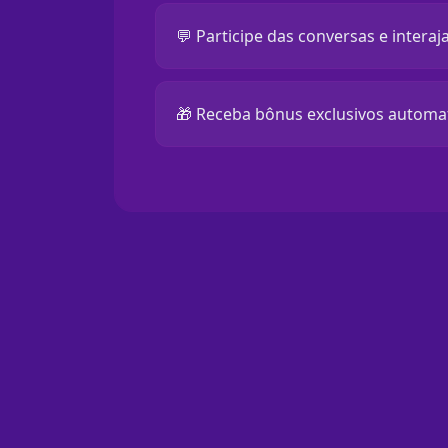
💬 Participe das conversas e interaj
🎁 Receba bônus exclusivos autom