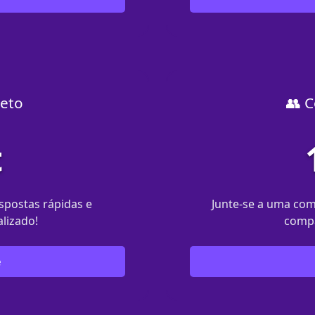
reto
👥 
t
espostas rápidas e
Junte-se a uma com
lizado!
compa
e