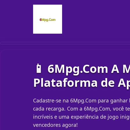
📱 6Mpg.Com A 
Plataforma de A
Cadastre-se na 6Mpg.Com para ganhar 
cada recarga. Com a 6Mpg.Com, você t
incríveis e uma experiência de jogo inig
vencedores agora!