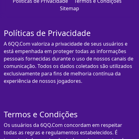
Políticas de Privacidade
Termos e Condições
Sitemap
Políticas de Privacidade
A 6QQ.Com valoriza a privacidade de seus usuários e
está empenhada em proteger todas as informações
pessoais fornecidas durante o uso de nossos canais de
comunicação. Todos os dados coletados são utilizados
exclusivamente para fins de melhoria contínua da
experiência de nossos jogadores.
Termos e Condições
Os usuários da 6QQ.Com concordam em respeitar
todas as regras e regulamentos estabelecidos. É