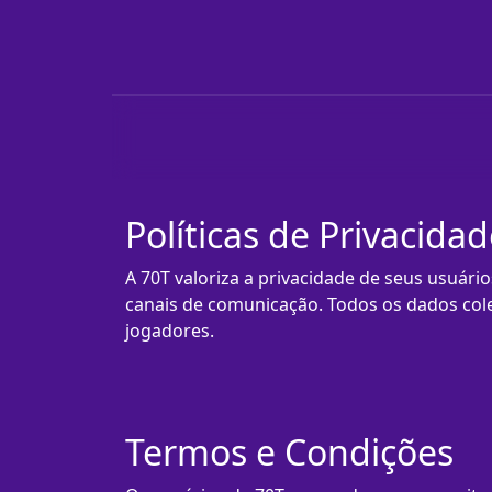
Políticas de Privacida
A 70T valoriza a privacidade de seus usuár
canais de comunicação. Todos os dados cole
jogadores.
Termos e Condições