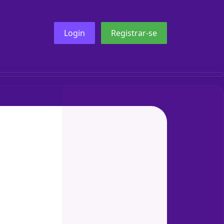
Login
Registrar-se