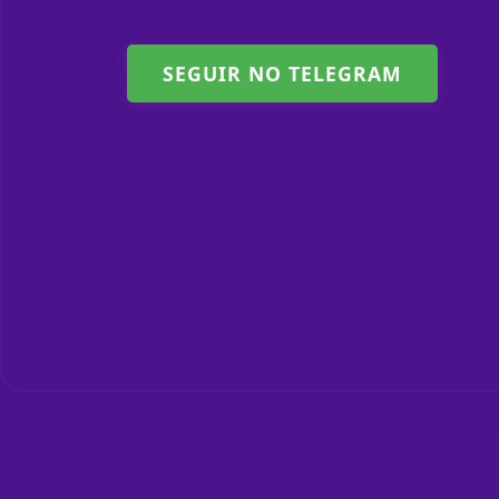
SEGUIR NO TELEGRAM