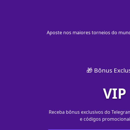
Aposte nos maiores torneios do mund
🎁 Bônus Exclu
VIP
Receba bônus exclusivos do Telegra
e códigos promocionai