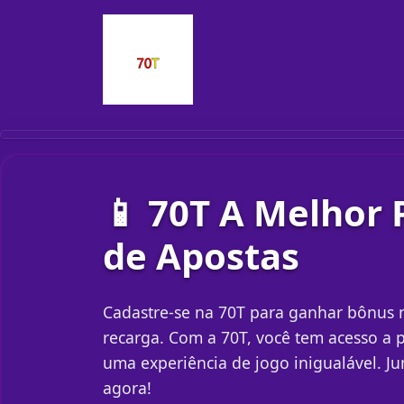
📱 70T A Melhor
de Apostas
Cadastre-se na 70T para ganhar bônus 
recarga. Com a 70T, você tem acesso a 
uma experiência de jogo inigualável. J
agora!