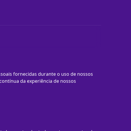
ssoais fornecidas durante o uso de nossos
 contínua da experiência de nossos