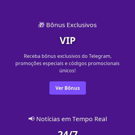
🎁 Bônus Exclusivos
VIP
Receba bônus exclusivos do Telegram,
promoções especiais e códigos promocionais
únicos!
Ver Bônus
📢 Notícias em Tempo Real
24/7