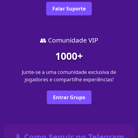
Falar Suporte
👥 Comunidade VIP
1000+
Junte-se a uma comunidade exclusiva de
jogadores e compartilhe experiências!
Entrar Grupo
📱 Como Seguir no Telegram