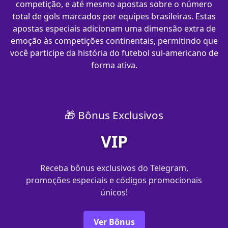
competição, e até mesmo apostas sobre o número
total de gols marcados por equipes brasileiras. Estas
apostas especiais adicionam uma dimensão extra de
emoção às competições continentais, permitindo que
você participe da história do futebol sul-americano de
forma ativa.
🎁 Bônus Exclusivos
VIP
Receba bônus exclusivos do Telegram,
promoções especiais e códigos promocionais
únicos!
Ver Bônus