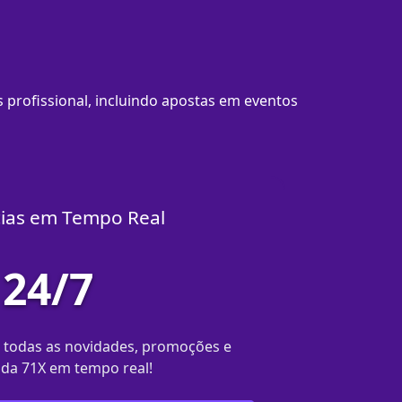
 profissional, incluindo apostas em eventos
cias em Tempo Real
24/7
e todas as novidades, promoções e
 da 71X em tempo real!