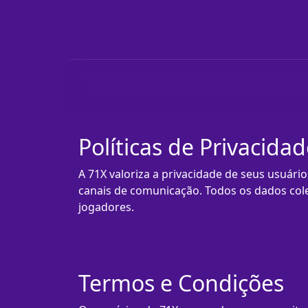
Políticas de Privacida
A 71X valoriza a privacidade de seus usuár
canais de comunicação. Todos os dados cole
jogadores.
Termos e Condições