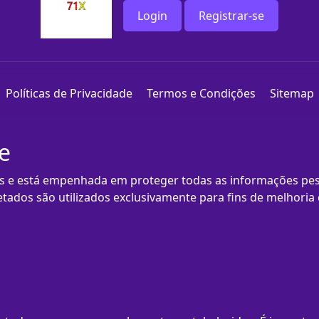
Login
Registrar-se
Políticas de Privacidade
Termos e Condições
Sitemap
de
ios e está empenhada em proteger todas as informações pe
tados são utilizados exclusivamente para fins de melhoria