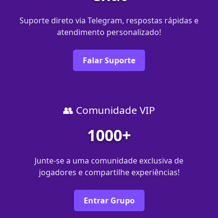
Suporte direto via Telegram, respostas rápidas e
atendimento personalizado!
Falar Suporte
👥 Comunidade VIP
1000+
Junte-se a uma comunidade exclusiva de
jogadores e compartilhe experiências!
Entrar Grupo