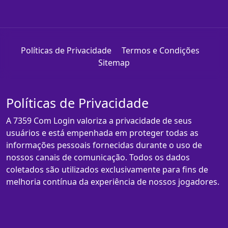
Políticas de Privacidade
Termos e Condições
Sitemap
Políticas de Privacidade
A 7359 Com Login valoriza a privacidade de seus
usuários e está empenhada em proteger todas as
informações pessoais fornecidas durante o uso de
nossos canais de comunicação. Todos os dados
coletados são utilizados exclusivamente para fins de
melhoria contínua da experiência de nossos jogadores.