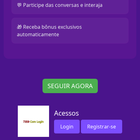
💬 Participe das conversas e interaja
🎁 Receba bônus exclusivos
automaticamente
SEGUIR AGORA
Acessos
Login
Registrar-se