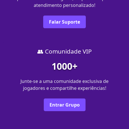
atendimento personalizado!
Falar Suporte
👥 Comunidade VIP
1000+
Junte-se a uma comunidade exclusiva de
jogadores e compartilhe experiências!
Entrar Grupo