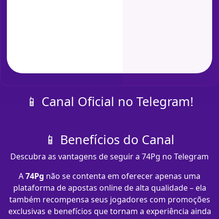
📱 Canal Oficial no Telegram!
📱 Benefícios do Canal
Descubra as vantagens de seguir a 74Pg no Telegram
A
74Pg
não se contenta em oferecer apenas uma
plataforma de apostas online de alta qualidade – ela
também recompensa seus jogadores com promoções
exclusivas e benefícios que tornam a experiência ainda