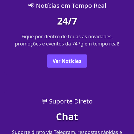
📢 Notícias em Tempo Real
24/7
Fique por dentro de todas as novidades,
promoções e eventos da 74Pg em tempo real!
Ver Notícias
💬 Suporte Direto
Chat
Suporte direto via Telegram, respostas rápidas e