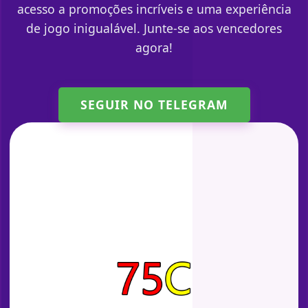
acesso a promoções incríveis e uma experiência
de jogo inigualável. Junte-se aos vencedores
agora!
SEGUIR NO TELEGRAM