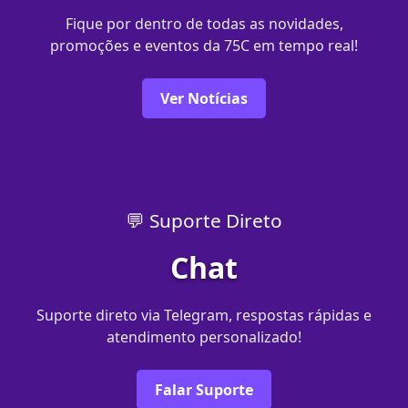
Fique por dentro de todas as novidades,
promoções e eventos da 75C em tempo real!
Ver Notícias
💬 Suporte Direto
Chat
Suporte direto via Telegram, respostas rápidas e
atendimento personalizado!
Falar Suporte