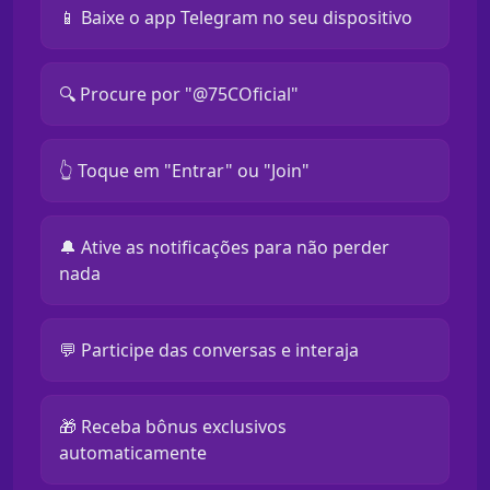
📱 Baixe o app Telegram no seu dispositivo
🔍 Procure por "@75COficial"
👆 Toque em "Entrar" ou "Join"
🔔 Ative as notificações para não perder
nada
💬 Participe das conversas e interaja
🎁 Receba bônus exclusivos
automaticamente