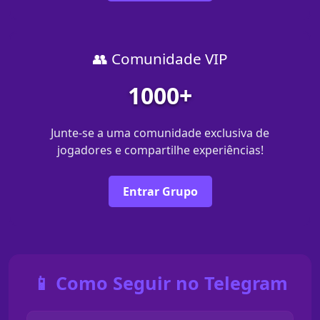
👥 Comunidade VIP
1000+
Junte-se a uma comunidade exclusiva de
jogadores e compartilhe experiências!
Entrar Grupo
📱 Como Seguir no Telegram