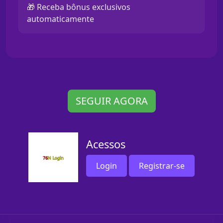
🎁 Receba bônus exclusivos
automaticamente
SEGUIR AGORA
Acessos
Login
Registrar-se