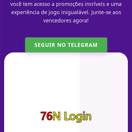
você tem acesso a promoções incríveis e uma
experiência de jogo inigualável. Junte-se aos
vencedores agora!
SEGUIR NO TELEGRAM