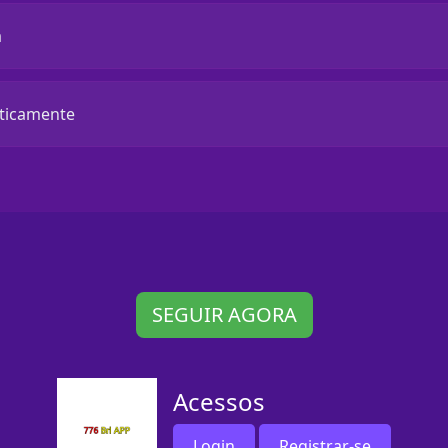
a
aticamente
SEGUIR AGORA
Acessos
Login
Registrar-se