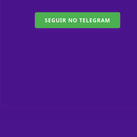
SEGUIR NO TELEGRAM