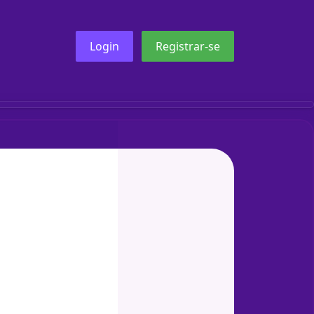
Login
Registrar-se