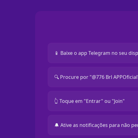
📱 Baixe o app Telegram no seu disp
🔍 Procure por "@776 Brl APPOficial
👆 Toque em "Entrar" ou "Join"
🔔 Ative as notificações para não p