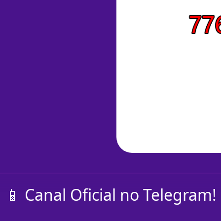
📱 Canal Oficial no Telegram!