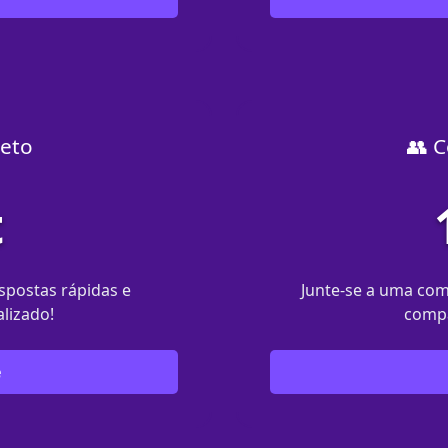
reto
👥 
t
espostas rápidas e
Junte-se a uma com
lizado!
compa
e