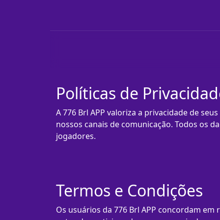
Políticas de Privacida
A 776 Brl APP valoriza a privacidade de se
nossos canais de comunicação. Todos os dad
jogadores.
Termos e Condições
Os usuários da 776 Brl APP concordam em re