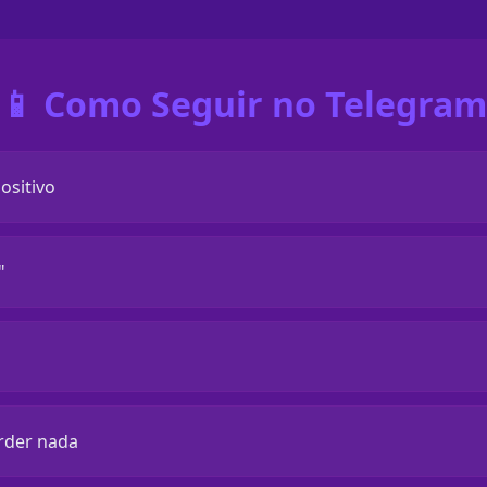
📱 Como Seguir no Telegram
ositivo
"
erder nada