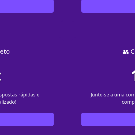
reto
👥 
t
espostas rápidas e
Junte-se a uma com
lizado!
compa
e