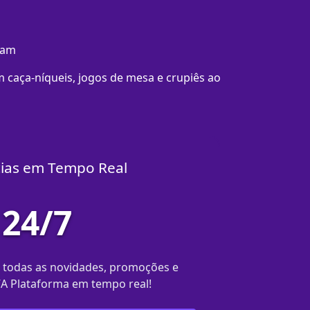
ram
 caça-níqueis, jogos de mesa e crupiês ao
cias em Tempo Real
24/7
e todas as novidades, promoções e
7A Plataforma em tempo real!