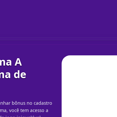
rma A
ma de
anhar bônus no cadastro
rma, você tem acesso a