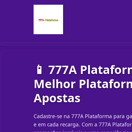
📱 777A Platafo
Melhor Platafor
Apostas
Cadastre-se na 777A Plataforma para g
e em cada recarga. Com a 777A Platafo