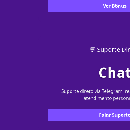
Ver Bônus
💬 Suporte Di
Cha
Suporte direto via Telegram, r
atendimento persona
Falar Suport