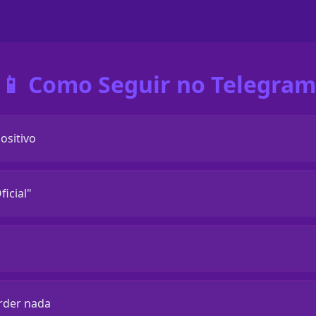
📱 Como Seguir no Telegram
ositivo
icial"
erder nada