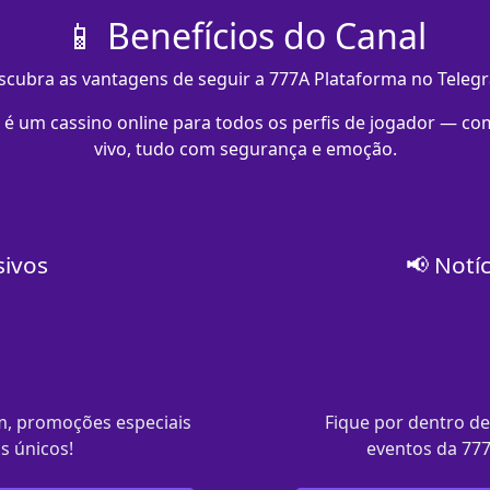
📱 Benefícios do Canal
scubra as vantagens de seguir a 777A Plataforma no Teleg
 é um cassino online para todos os perfis de jogador — com
vivo, tudo com segurança e emoção.
sivos
📢 Notí
m, promoções especiais
Fique por dentro d
s únicos!
eventos da 77