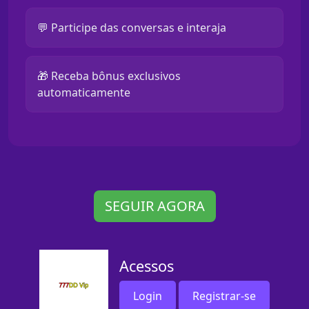
💬 Participe das conversas e interaja
🎁 Receba bônus exclusivos
automaticamente
SEGUIR AGORA
Acessos
Login
Registrar-se