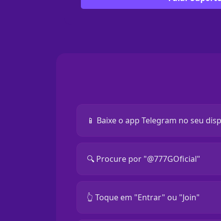
📱 Baixe o app Telegram no seu disp
🔍 Procure por "@777GOficial"
👆 Toque em "Entrar" ou "Join"