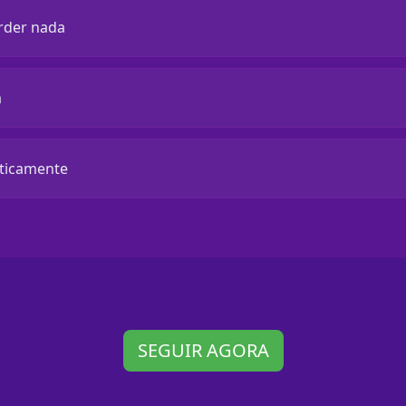
erder nada
a
aticamente
SEGUIR AGORA