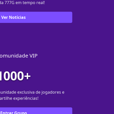
da 777G em tempo real!
Ver Notícias
Comunidade VIP
1000+
unidade exclusiva de jogadores e
rtilhe experiências!
Entrar Grupo