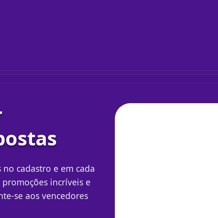
r
postas
 no cadastro e em cada
 promoções incríveis e
unte-se aos vencedores