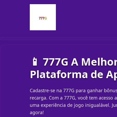
📱 777G A Melho
Plataforma de A
Cadastre-se na 777G para ganhar bônus
recarga. Com a 777G, você tem acesso a
uma experiência de jogo inigualável. J
agora!