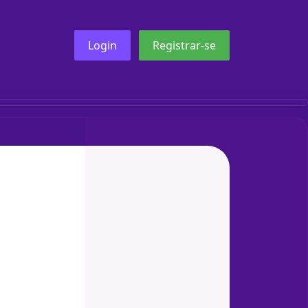
Login
Registrar-se