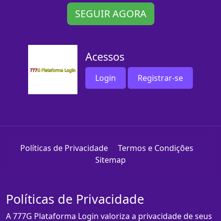
SEGUIR AGORA
Acessos
Login
Registrar-se
Políticas de Privacidade
Termos e Condições
Sitemap
Políticas de Privacidade
A 777G Plataforma Login valoriza a privacidade de seus