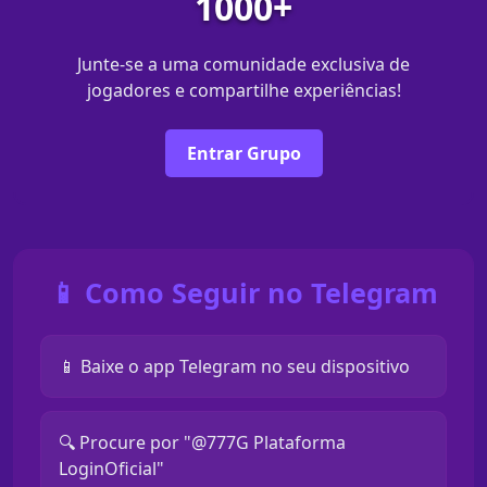
1000+
Junte-se a uma comunidade exclusiva de
jogadores e compartilhe experiências!
Entrar Grupo
📱 Como Seguir no Telegram
📱 Baixe o app Telegram no seu dispositivo
🔍 Procure por "@777G Plataforma
LoginOficial"