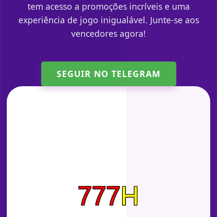
tem acesso a promoções incríveis e uma
experiência de jogo inigualável. Junte-se aos
vencedores agora!
SEGUIR NO TELEGRAM