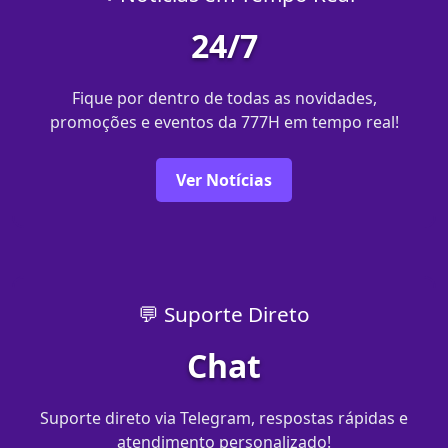
24/7
Fique por dentro de todas as novidades,
promoções e eventos da 777H em tempo real!
Ver Notícias
💬 Suporte Direto
Chat
Suporte direto via Telegram, respostas rápidas e
atendimento personalizado!