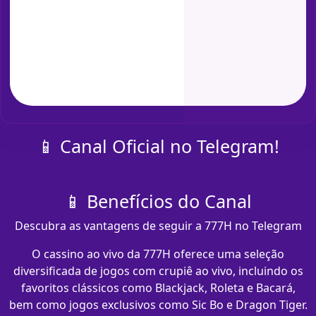
📱 Canal Oficial no Telegram!
📱 Benefícios do Canal
Descubra as vantagens de seguir a 777H no Telegram
O cassino ao vivo da 777H oferece uma seleção
diversificada de jogos com crupiê ao vivo, incluindo os
favoritos clássicos como Blackjack, Roleta e Bacará,
bem como jogos exclusivos como Sic Bo e Dragon Tiger.