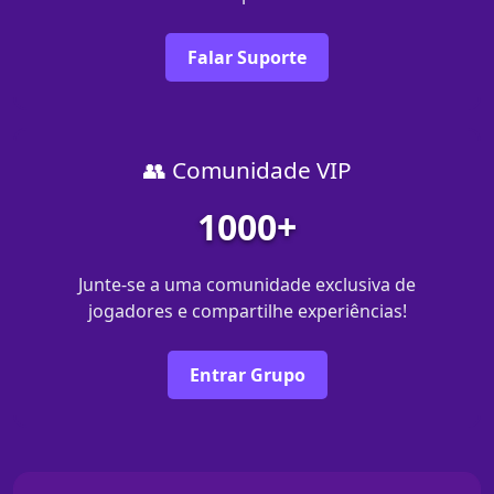
Falar Suporte
👥 Comunidade VIP
1000+
Junte-se a uma comunidade exclusiva de
jogadores e compartilhe experiências!
Entrar Grupo