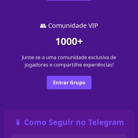
👥 Comunidade VIP
1000+
Junte-se a uma comunidade exclusiva de
jogadores e compartilhe experiências!
Entrar Grupo
📱 Como Seguir no Telegram