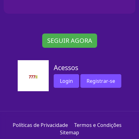
SEGUIR AGORA
Acessos
Login
Registrar-se
Políticas de Privacidade
Termos e Condições
Sitemap