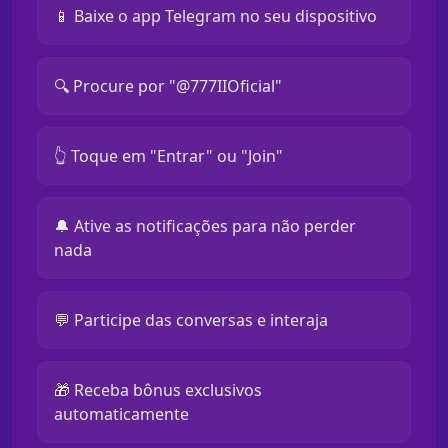
📱 Baixe o app Telegram no seu dispositivo
🔍 Procure por "@777IIOficial"
👆 Toque em "Entrar" ou "Join"
🔔 Ative as notificações para não perder
nada
💬 Participe das conversas e interaja
🎁 Receba bônus exclusivos
automaticamente