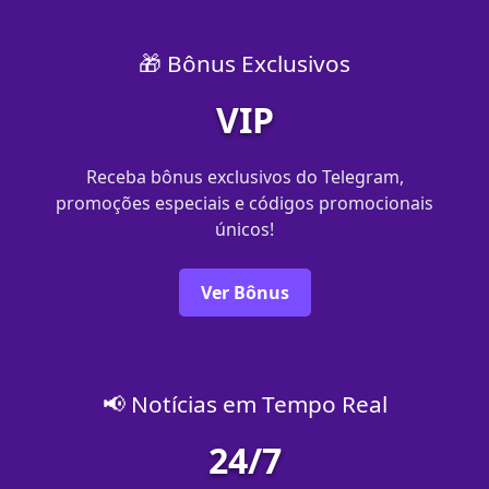
🎁 Bônus Exclusivos
VIP
Receba bônus exclusivos do Telegram,
promoções especiais e códigos promocionais
únicos!
Ver Bônus
📢 Notícias em Tempo Real
24/7