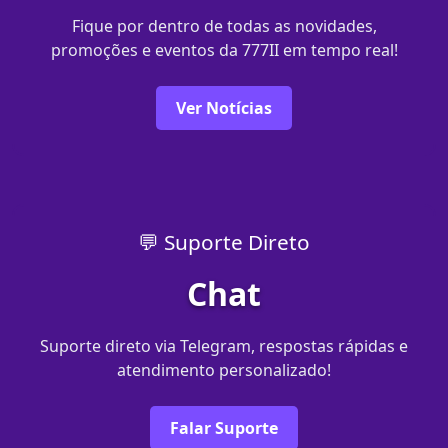
Fique por dentro de todas as novidades,
promoções e eventos da 777II em tempo real!
Ver Notícias
💬 Suporte Direto
Chat
Suporte direto via Telegram, respostas rápidas e
atendimento personalizado!
Falar Suporte