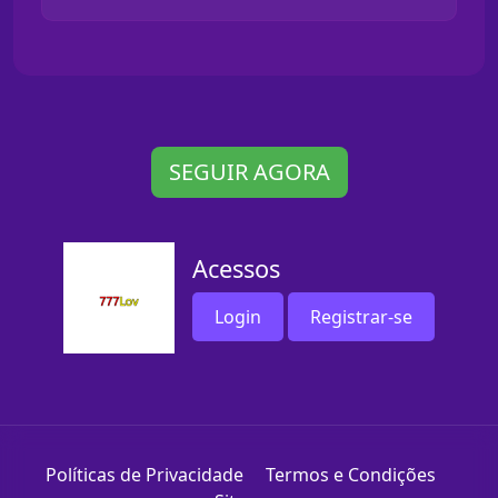
SEGUIR AGORA
Acessos
Login
Registrar-se
Políticas de Privacidade
Termos e Condições