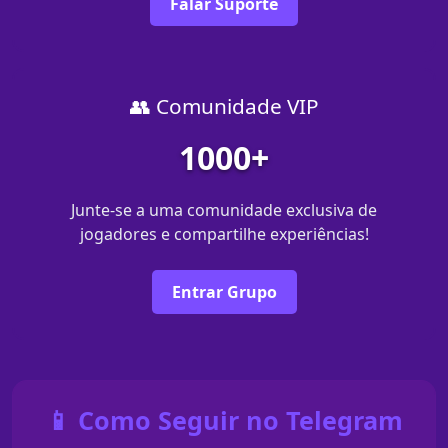
Falar Suporte
👥 Comunidade VIP
1000+
Junte-se a uma comunidade exclusiva de
jogadores e compartilhe experiências!
Entrar Grupo
📱 Como Seguir no Telegram