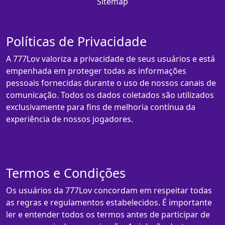
Sitemap
Políticas de Privacidade
A 777Lov valoriza a privacidade de seus usuários e está
empenhada em proteger todas as informações
pessoais fornecidas durante o uso de nossos canais de
comunicação. Todos os dados coletados são utilizados
exclusivamente para fins de melhoria contínua da
experiência de nossos jogadores.
Termos e Condições
Os usuários da 777Lov concordam em respeitar todas
as regras e regulamentos estabelecidos. É importante
ler e entender todos os termos antes de participar de