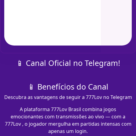
📱 Canal Oficial no Telegram!
📱 Benefícios do Canal
Descubra as vantagens de seguir a 777Lov no Telegram
A plataforma 777Lov Brasil combina jogos
emocionantes com transmissões ao vivo — com a
777Lov , o jogador mergulha em partidas intensas com
apenas um login.