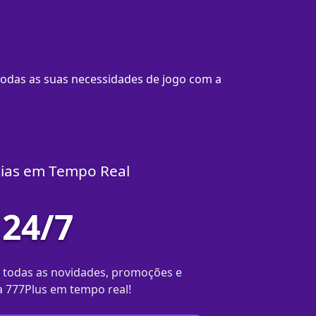
todas as suas necessidades de jogo com a
cias em Tempo Real
24/7
e todas as novidades, promoções e
a 777Plus em tempo real!