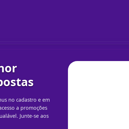
hor
postas
nus no cadastro e em
 acesso a promoções
ualável. Junte-se aos