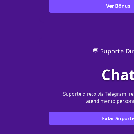
Ver Bônus
💬 Suporte Di
Cha
Suporte direto via Telegram, r
atendimento persona
Falar Suport