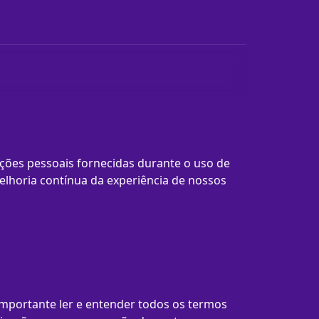
ções pessoais fornecidas durante o uso de
elhoria contínua da experiência de nossos
mportante ler e entender todos os termos