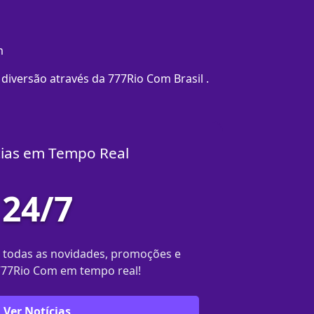
m
diversão através da 777Rio Com Brasil .
cias em Tempo Real
24/7
e todas as novidades, promoções e
777Rio Com em tempo real!
Ver Notícias