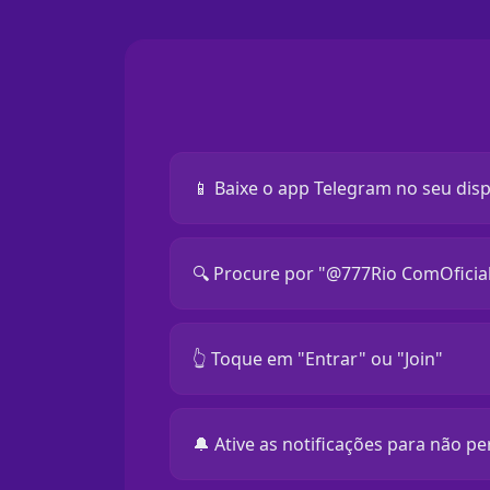
📱 Baixe o app Telegram no seu disp
🔍 Procure por "@777Rio ComOficia
👆 Toque em "Entrar" ou "Join"
🔔 Ative as notificações para não p