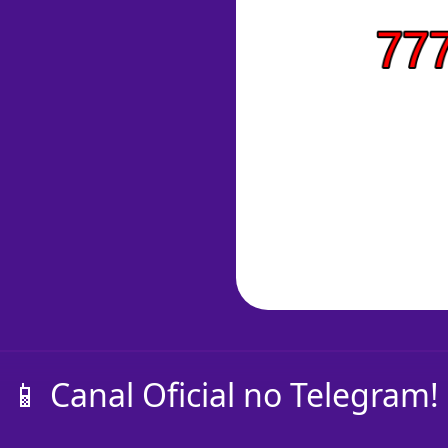
📱 Canal Oficial no Telegram!