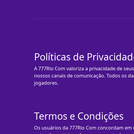
Políticas de Privacida
A 777Rio Com valoriza a privacidade de seu
nossos canais de comunicação. Todos os dad
jogadores.
Termos e Condições
Os usuários da 777Rio Com concordam em re