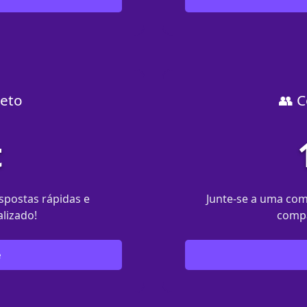
reto
👥 
t
espostas rápidas e
Junte-se a uma com
lizado!
compa
e