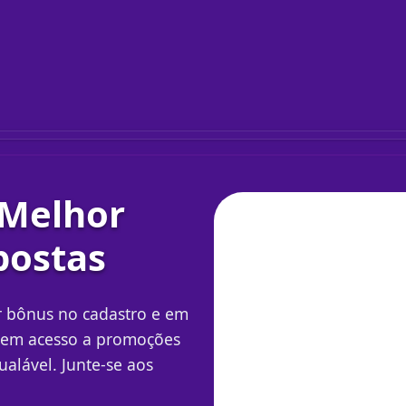
 Melhor
postas
r bônus no cadastro e em
 tem acesso a promoções
ualável. Junte-se aos