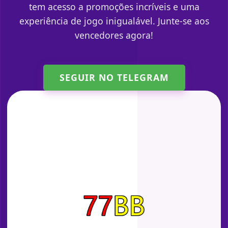
tem acesso a promoções incríveis e uma
experiência de jogo inigualável. Junte-se aos
vencedores agora!
SEGUIR NO TELEGRAM