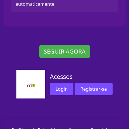
automaticamente
SEGUIR AGORA
Acessos
Login
Registrar-se