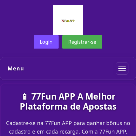
Login
Registrar-se
Menu
📱 77Fun APP A Melhor
Plataforma de Apostas
Cadastre-se na 77Fun APP para ganhar bônus no
cadastro e em cada recarga. Com a 77Fun APP,