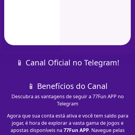
📱 Canal Oficial no Telegram!
📱 Benefícios do Canal
Descubra as vantagens de seguir a 77Fun APP no
Telegram
Agora que sua conta está ativa e você tem saldo para
jogar, é hora de explorar a vasta gama de jogos e
apostas disponíveis na
77Fun APP
. Navegue pelas