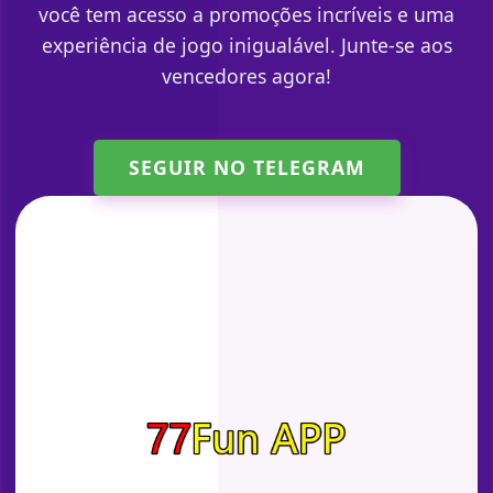
você tem acesso a promoções incríveis e uma
experiência de jogo inigualável. Junte-se aos
vencedores agora!
SEGUIR NO TELEGRAM